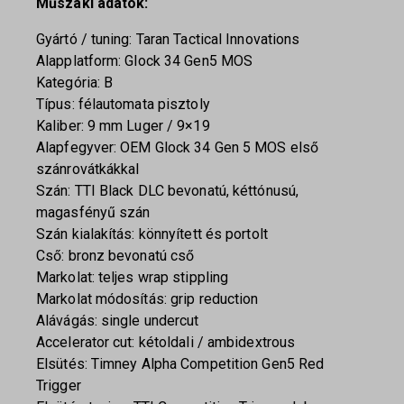
Műszaki adatok:
Gyártó / tuning: Taran Tactical Innovations
Alapplatform: Glock 34 Gen5 MOS
Kategória: B
Típus: félautomata pisztoly
Kaliber: 9 mm Luger / 9×19
Alapfegyver: OEM Glock 34 Gen 5 MOS első
szánrovátkákkal
Szán: TTI Black DLC bevonatú, kéttónusú,
magasfényű szán
Szán kialakítás: könnyített és portolt
Cső: bronz bevonatú cső
Markolat: teljes wrap stippling
Markolat módosítás: grip reduction
Alávágás: single undercut
Accelerator cut: kétoldali / ambidextrous
Elsütés: Timney Alpha Competition Gen5 Red
Trigger