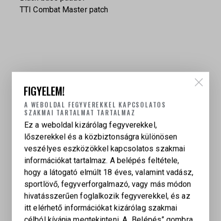
TTI Combat Master patch
FIGYELEM!
KAPCSOLÓDÓ TERMÉKEK
A WEBOLDAL FEGYVEREKKEL KAPCSOLATOS
SZAKMAI TARTALMAT TARTALMAZ
Ez a weboldal kizárólag fegyverekkel,
lőszerekkel és a közbiztonságra különösen
veszélyes eszközökkel kapcsolatos szakmai
információkat tartalmaz. A belépés feltétele,
hogy a látogató elmúlt 18 éves, valamint vadász,
sportlövő, fegyverforgalmazó, vagy más módon
hivatásszerűen foglalkozik fegyverekkel, és az
itt elérhető információkat kizárólag szakmai
célból kívánja megtekinteni. A „Belépés” gombra