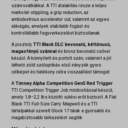
szánrovátkákkal. A TTI átalakítás része a teljes
markolat-stippling, a grip reduction, az
ambidextrous accelerator cut, valamint az egyes
alávágás, amelyek stabilabb fogást és
kontrolláltabb fegyverkezelést biztosítanak.
A pisztoly
TTI Black DLC bevonatú, kéttónusú,
magasfényű szánnal
és bronz bevonatú csővel
készül. A könnyített és portolt szán, valamint a jól
látható zöld száloptikás első irányzék gyors
célképet és hatékony célra visszaállást támogat.
A
Timney Alpha Competition Gen5 Red Trigger
TTI Competition Trigger Job módosítással készül,
amely 1,8–2,2 lbs közötti sütési erőt biztosít. A Flat
Black TTI Full-Size Carry Magwell és a TTI
tártalpakkal szerelt Glock 17 tárak a gyorsabb és
magabiztosabb tárkezelést segítik.