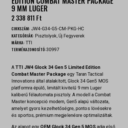
EDITION COMBAT MASTER PACKAGE
9 MM LUGER
2 338 811
Ft
CIKKSZÁM:
JW4-G34-G5-CM-PKG-HC
KATEGÓRIÁK:
,
Pisztolyok
Új Fegyverek
MÁRKA:
TTI
TERMÉKAZONOSÍTÓ:
30997
A
TTI JW4 Glock 34 Gen 5 Limited Edition
Combat Master Package
egy Taran Tactical
Innovations által átalakított, Glock 34 Gen5 MOS
platformra épülő, limitált kivitelű 9 mm Luger
kaliberű félautomata pisztoly. A modell a Combat
Master koncepció modern, Gen5 alapú változata,
amelyet gyors kezelhetőségre, pontos lövésekre
és sportos, prémium megjelenésre optimalizáltak.
Az alapot egy
OEM Glock 34 Gen 5 MOS
adja első