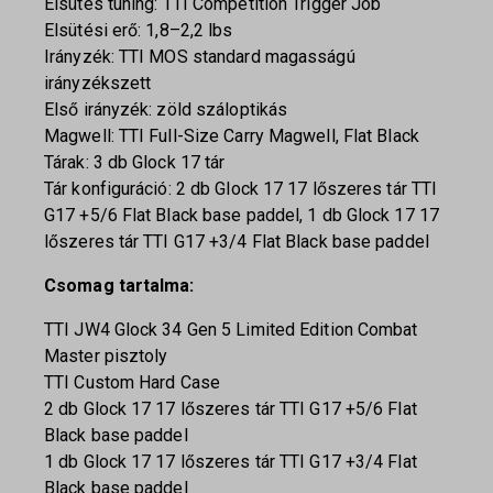
Elsütés tuning: TTI Competition Trigger Job
Elsütési erő: 1,8–2,2 lbs
Irányzék: TTI MOS standard magasságú
irányzékszett
Első irányzék: zöld száloptikás
Magwell: TTI Full-Size Carry Magwell, Flat Black
Tárak: 3 db Glock 17 tár
Tár konfiguráció: 2 db Glock 17 17 lőszeres tár TTI
G17 +5/6 Flat Black base paddel, 1 db Glock 17 17
lőszeres tár TTI G17 +3/4 Flat Black base paddel
Csomag tartalma:
TTI JW4 Glock 34 Gen 5 Limited Edition Combat
Master pisztoly
TTI Custom Hard Case
2 db Glock 17 17 lőszeres tár TTI G17 +5/6 Flat
Black base paddel
1 db Glock 17 17 lőszeres tár TTI G17 +3/4 Flat
Black base paddel