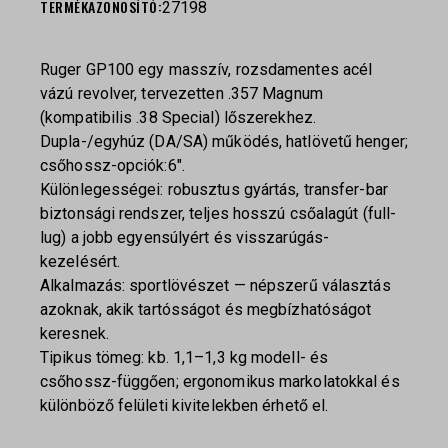
TERMÉKAZONOSÍTÓ:
27198
Ruger GP100 egy masszív, rozsdamentes acél
vázú revolver, tervezetten .357 Magnum
(kompatibilis .38 Special) lőszerekhez.
Dupla-/egyhúz (DA/SA) működés, hatlövetű henger;
csőhossz-opciók:6″.
Különlegességei: robusztus gyártás, transfer-bar
biztonsági rendszer, teljes hosszú csőalagút (full-
lug) a jobb egyensúlyért és visszarúgás-
kezelésért.
Alkalmazás: sportlövészet — népszerű választás
azoknak, akik tartósságot és megbízhatóságot
keresnek.
Tipikus tömeg: kb. 1,1–1,3 kg modell- és
csőhossz-függően; ergonomikus markolatokkal és
különböző felületi kivitelekben érhető el.