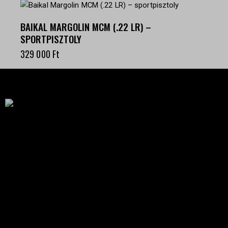
BAIKAL MARGOLIN MCM (.22 LR) –
SPORTPISZTOLY
329 000
Ft
Célba találunk együtt-fegyverek szenvedéllyel!
SZAKÜZLET
HU—9024 Győr
Déry Tibor u.13.
info@keilertactical.hu