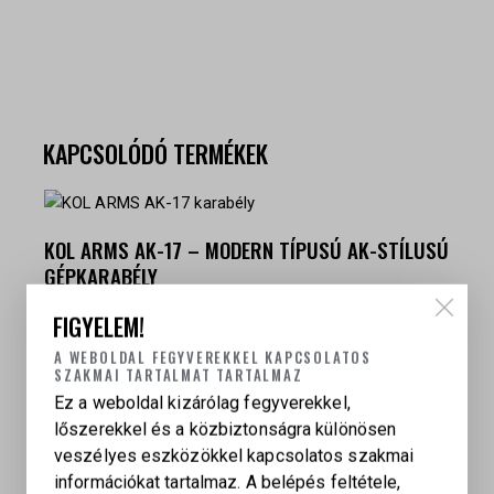
KAPCSOLÓDÓ TERMÉKEK
KOL ARMS AK-17 – MODERN TÍPUSÚ AK-STÍLUSÚ
GÉPKARABÉLY
349 000
Ft
FIGYELEM!
A WEBOLDAL FEGYVEREKKEL KAPCSOLATOS
SZAKMAI TARTALMAT TARTALMAZ
CZ 75B TWO-TONE
Ez a weboldal kizárólag fegyverekkel,
lőszerekkel és a közbiztonságra különösen
299 000
Ft
veszélyes eszközökkel kapcsolatos szakmai
információkat tartalmaz. A belépés feltétele,