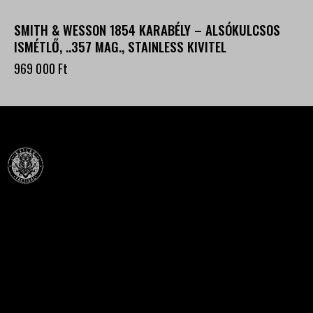
SMITH & WESSON 1854 KARABÉLY – ALSÓKULCSOS
ISMÉTLŐ, ..357 MAG., STAINLESS KIVITEL
969 000
Ft
Célba találunk együtt-fegyverek szenvedéllyel!
SZAKÜZLET
HU—9024 Győr