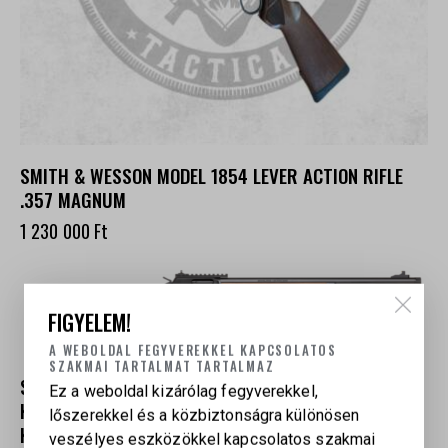
SMITH & WESSON MODEL 1854 LEVER ACTION RIFLE
.357 MAGNUM
1 230 000
Ft
FIGYELEM!
A WEBOLDAL FEGYVEREKKEL KAPCSOLATOS
SZAKMAI TARTALMAT TARTALMAZ
SMITH & WESSON 1854 ALSÓKULCSOS ISMÉTLŐ
Ez a weboldal kizárólag fegyverekkel,
KARABÉLY – .44 REM. MAG., DIÓFÁBÓL KÉSZÜLT
lőszerekkel és a közbiztonságra különösen
KIVITEL
veszélyes eszközökkel kapcsolatos szakmai