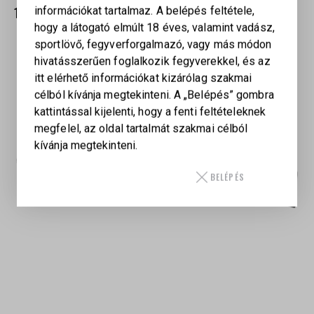
1 058 800
Ft
információkat tartalmaz. A belépés feltétele,
hogy a látogató elmúlt 18 éves, valamint vadász,
sportlövő, fegyverforgalmazó, vagy más módon
hivatásszerűen foglalkozik fegyverekkel, és az
itt elérhető információkat kizárólag szakmai
célból kívánja megtekinteni. A „Belépés” gombra
kattintással kijelenti, hogy a fenti feltételeknek
megfelel, az oldal tartalmát szakmai célból
kívánja megtekinteni.
BELÉPÉS