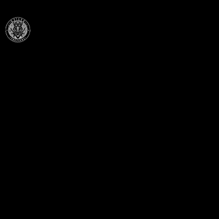
Célba találunk együtt-fegyverek szenvedéllyel!
SZAKÜZLET
HU—9024 Győr
Déry Tibor u.13.
info@keilertactical.hu
+36 30 799 73 39
Fegyverkereskedelmi engedély szám:
08000-821/1850-11/2025F
Haditechnikai engedély szám: