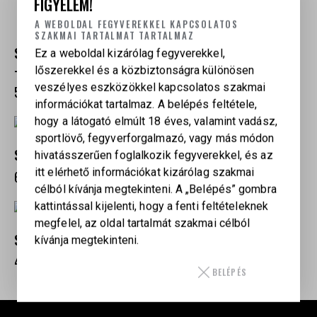
FIGYELEM!
A WEBOLDAL FEGYVEREKKEL KAPCSOLATOS
SZAKMAI TARTALMAT TARTALMAZ
SMITH & WESSON M&P®9 M2.0 CARRY & RANGE KIT
Ez a weboldal kizárólag fegyverekkel,
– 10 TÖLTÉNYES TÁR
lőszerekkel és a közbiztonságra különösen
veszélyes eszközökkel kapcsolatos szakmai
547 000
Ft
információkat tartalmaz. A belépés feltétele,
hogy a látogató elmúlt 18 éves, valamint vadász,
sportlövő, fegyverforgalmazó, vagy más módon
SMITH & WESSON M&P 9 SHIELD PLUS, 9×19 MM
hivatásszerűen foglalkozik fegyverekkel, és az
itt elérhető információkat kizárólag szakmai
655 000
Ft
célból kívánja megtekinteni. A „Belépés” gombra
kattintással kijelenti, hogy a fenti feltételeknek
megfelel, az oldal tartalmát szakmai célból
SMITH & WESSON CSX, 9×19 MM
kívánja megtekinteni.
499 500
Ft
BELÉPÉS