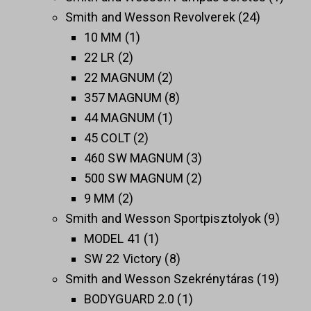
Smith and Wesson Revolverek
24
10 MM
1
22 LR
2
22 MAGNUM
2
357 MAGNUM
8
44 MAGNUM
1
45 COLT
2
460 SW MAGNUM
3
500 SW MAGNUM
2
9 MM
2
Smith and Wesson Sportpisztolyok
9
MODEL 41
1
SW 22 Victory
8
Smith and Wesson Szekrénytáras
19
BODYGUARD 2.0
1