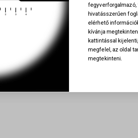
fegyverforgalmazó
hivatásszerűen fogla
elérhető információ
kívánja megtekinten
kattintással kijelent
megfelel, az oldal t
megtekinteni.