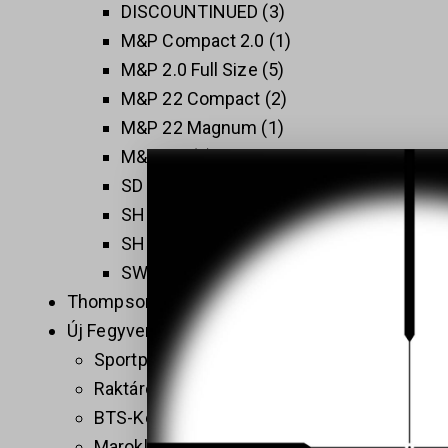
DISCOUNTINUED
3
M&P Compact 2.0
1
M&P 2.0 Full Size
5
M&P 22 Compact
2
M&P 22 Magnum
1
M&P 5.6
1
SD 2.0
1
SHIELD EZ
1
SHIELD PLUS
1
SW 1911
3
Thompson
5
Új Fegyverek
409
Sportpisztolyok
1
Raktáron
32
BTS-Keiler Tactical
7
Maroklőfegyverek
203