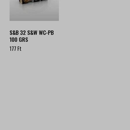
S&B 32 S&W WC-PB
100 GRS
177
Ft