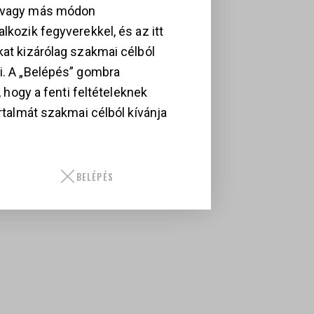
, vagy más módon
lkozik fegyverekkel, és az itt
kat kizárólag szakmai célból
i. A „Belépés” gombra
i, hogy a fenti feltételeknek
artalmát szakmai célból kívánja
BELÉPÉS