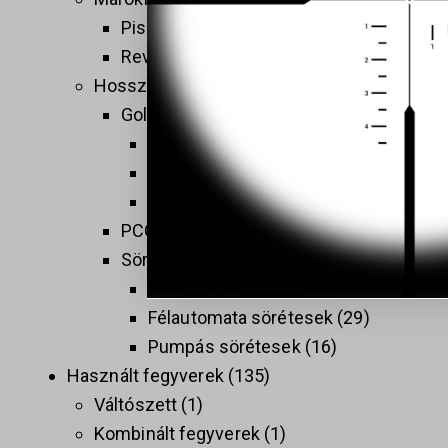
Pisztolyok
160
Revolverek
41
Hosszú fegyverek
137
Golyós fegyverek
74
Sport célú golyós fegyverek
37
Taktikai golyós fegyverek (AR)
9
Vadász golyós fegyverek
28
PCC
9
Sörétes Fegyverek
58
Duplacsövű sörétesek
8
Félautomata sörétesek
29
Pumpás sörétesek
16
Használt fegyverek
135
Váltószett
1
Kombinált fegyverek
1