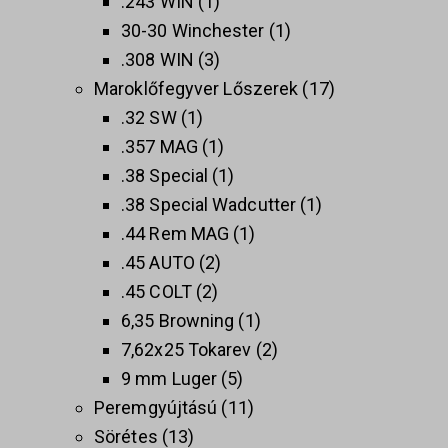
.243 WIN
1
30-30 Winchester
1
.308 WIN
3
Maroklőfegyver Lőszerek
17
.32 SW
1
.357 MAG
1
.38 Special
1
.38 Special Wadcutter
1
.44 Rem MAG
1
.45 AUTO
2
.45 COLT
2
6,35 Browning
1
7,62x25 Tokarev
2
9 mm Luger
5
Peremgyújtású
11
Sörétes
13