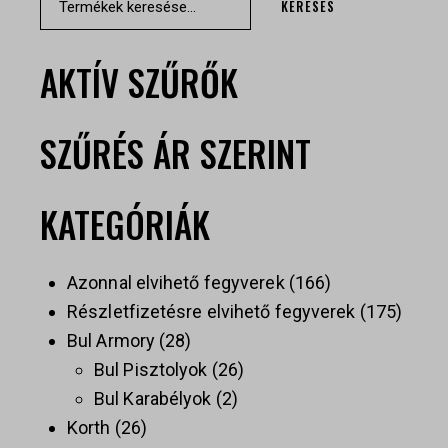
KERESÉS
AKTÍV SZŰRŐK
SZŰRÉS ÁR SZERINT
KATEGÓRIÁK
Azonnal elvihető fegyverek
166
Részletfizetésre elvihető fegyverek
175
Bul Armory
28
Bul Pisztolyok
26
Bul Karabélyok
2
Korth
26