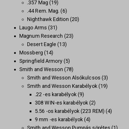
.357 Mag
19
.44 Rem. Mag.
6
Nighthawk Edition
20
Laugo Arms
31
Magnum Research
23
Desert Eagle
13
Mossberg
14
Springfield Armory
5
Smith and Wesson
78
Smith and Wesson Alsókulcsos
3
Smith and Wesson Karabélyok
19
.22 -es karabélyok
9
308 WIN-es karabélyok
2
5.56 -os karabélyok (223 REM)
4
9 mm -es karabélyok
4
Smith and Wesson Pumpás sörétes
1