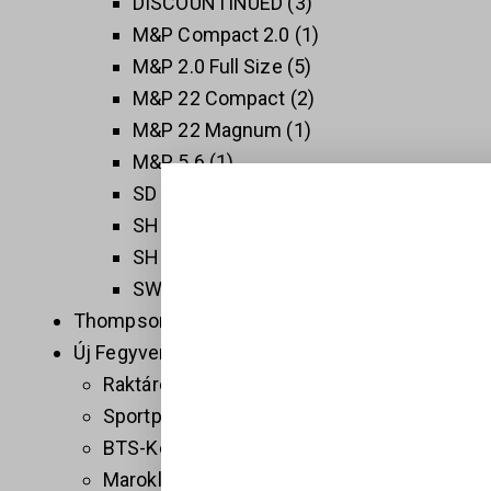
DISCOUNTINUED
3
M&P Compact 2.0
1
M&P 2.0 Full Size
5
M&P 22 Compact
2
M&P 22 Magnum
1
M&P 5.6
1
SD 2.0
1
SHIELD EZ
1
SHIELD PLUS
1
SW 1911
3
Thompson
5
Új Fegyverek
409
Raktáron
32
Sportpisztolyok
1
BTS-Keiler Tactical
7
Maroklőfegyverek
203