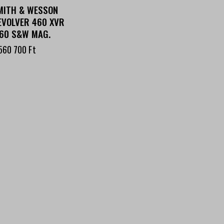
MITH & WESSON
EVOLVER 460 XVR
460 S&W MAG.
 560 700
Ft