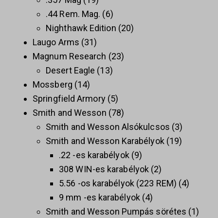
.44 Rem. Mag.
6
Nighthawk Edition
20
Laugo Arms
31
Magnum Research
23
Desert Eagle
13
Mossberg
14
Springfield Armory
5
Smith and Wesson
78
Smith and Wesson Alsókulcsos
3
Smith and Wesson Karabélyok
19
.22 -es karabélyok
9
308 WIN-es karabélyok
2
5.56 -os karabélyok (223 REM)
4
9 mm -es karabélyok
4
Smith and Wesson Pumpás sörétes
1