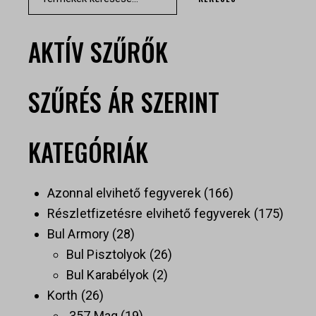
AKTÍV SZŰRŐK
SZŰRÉS ÁR SZERINT
KATEGÓRIÁK
Azonnal elvihető fegyverek
166
Részletfizetésre elvihető fegyverek
175
Bul Armory
28
Bul Pisztolyok
26
Bul Karabélyok
2
Korth
26
.357 Mag
19