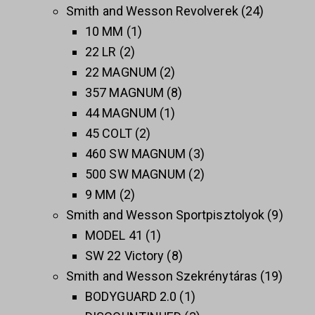
Smith and Wesson Revolverek
24
10 MM
1
22 LR
2
22 MAGNUM
2
357 MAGNUM
8
44 MAGNUM
1
45 COLT
2
460 SW MAGNUM
3
500 SW MAGNUM
2
9 MM
2
Smith and Wesson Sportpisztolyok
9
MODEL 41
1
SW 22 Victory
8
Smith and Wesson Szekrénytáras
19
BODYGUARD 2.0
1