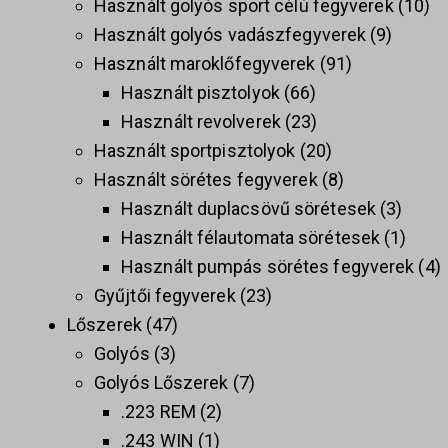
Használt golyós sport célú fegyverek
10
Használt golyós vadászfegyverek
9
Használt maroklőfegyverek
91
Használt pisztolyok
66
Használt revolverek
23
Használt sportpisztolyok
20
Használt sörétes fegyverek
8
Használt duplacsövű sörétesek
3
Használt félautomata sörétesek
1
Használt pumpás sörétes fegyverek
4
Gyűjtői fegyverek
23
Lőszerek
47
Golyós
3
Golyós Lőszerek
7
.223 REM
2
.243 WIN
1