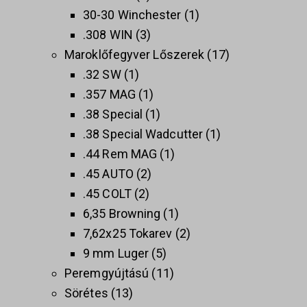
30-30 Winchester
1
.308 WIN
3
Maroklőfegyver Lőszerek
17
.32 SW
1
.357 MAG
1
.38 Special
1
.38 Special Wadcutter
1
.44 Rem MAG
1
.45 AUTO
2
.45 COLT
2
6,35 Browning
1
7,62x25 Tokarev
2
9 mm Luger
5
Peremgyújtású
11
Sörétes
13