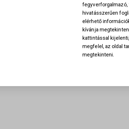
fegyverforgalmazó
hivatásszerűen fogla
elérhető információ
kívánja megtekinten
kattintással kijelent
megfelel, az oldal t
megtekinteni.