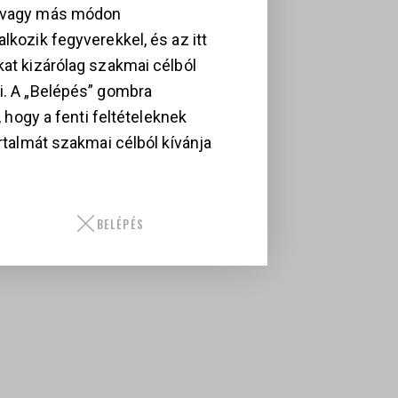
, vagy más módon
lkozik fegyverekkel, és az itt
kat kizárólag szakmai célból
i. A „Belépés” gombra
i, hogy a fenti feltételeknek
artalmát szakmai célból kívánja
BELÉPÉS