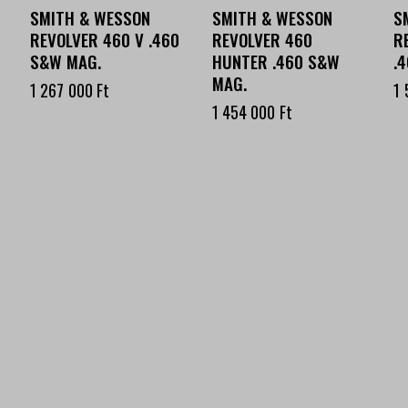
SMITH & WESSON
SMITH & WESSON
S
REVOLVER 460 V .460
REVOLVER 460
R
S&W MAG.
HUNTER .460 S&W
.
MAG.
1 267 000
Ft
1
1 454 000
Ft