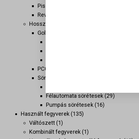
Pisztolyok
160
Revolverek
41
Hosszú fegyverek
137
Golyós fegyverek
74
Sport célú golyós fegyverek
37
Taktikai golyós fegyverek (AR)
9
Vadász golyós fegyverek
28
PCC
9
Sörétes Fegyverek
58
Duplacsövű sörétesek
8
Félautomata sörétesek
29
Pumpás sörétesek
16
Használt fegyverek
135
Váltószett
1
Kombinált fegyverek
1