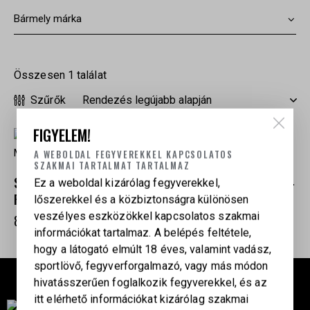
Összesen 1 találat
Szűrők
FIGYELEM!
A WEBOLDAL FEGYVEREKKEL KAPCSOLATOS
SZAKMAI TARTALMAT TARTALMAZ
SMITH & WESSON REVOLVER 69 COMBAT MAGNUM .44
Ez a weboldal kizárólag fegyverekkel,
REM. MAG.
lőszerekkel és a közbiztonságra különösen
veszélyes eszközökkel kapcsolatos szakmai
880 000
Ft
információkat tartalmaz. A belépés feltétele,
hogy a látogató elmúlt 18 éves, valamint vadász,
sportlövő, fegyverforgalmazó, vagy más módon
hivatásszerűen foglalkozik fegyverekkel, és az
itt elérhető információkat kizárólag szakmai