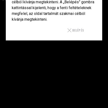
célból kívánja megtekinteni. A „Belépés” gombra
kattintással kijelenti, hogy a fenti feltételeknek
Célba találunk együtt-fegyverek szenvedéllyel!
megfelel, az oldal tartalmát szakmai célból
kívánja megtekinteni.
BELÉPÉS
SZAKÜZLET
HU—9024 Győr
Déry Tibor u.13.
info@keilertactical.hu
+36 30 799 73 39
Fegyverkereskedelmi engedély szám:
08000-821/1850-11/2025F
Haditechnikai engedély szám:
3HETE2601993
LINKEK