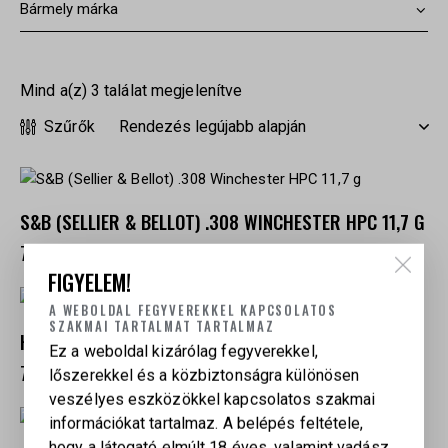
Mind a(z) 3 találat megjelenítve
Szűrők
S&B (SELLIER & BELLOT) .308 WINCHESTER HPC 11,7 G
724
Ft
FIGYELEM!
A WEBOLDAL FEGYVEREKKEL KAPCSOLATOS
SZAKMAI TARTALMAT TARTALMAZ
HORNADY MATCH .223 REM 75 GR
Ez a weboldal kizárólag fegyverekkel,
749
Ft
lőszerekkel és a közbiztonságra különösen
veszélyes eszközökkel kapcsolatos szakmai
információkat tartalmaz. A belépés feltétele,
hogy a látogató elmúlt 18 éves, valamint vadász,