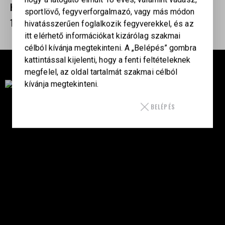
HORNADY A-MAX TAP
sportlövő, fegyverforgalmazó, vagy más módon
1 150
Ft
hivatásszerűen foglalkozik fegyverekkel, és az
itt elérhető információkat kizárólag szakmai
célból kívánja megtekinteni. A „Belépés” gombra
kattintással kijelenti, hogy a fenti feltételeknek
megfelel, az oldal tartalmát szakmai célból
kívánja megtekinteni.
Célba találunk együtt-fegyverek szenvedéllyel!
BELÉPÉS
SZAKÜZLET
HU—9024 Győr
Déry Tibor u.13.
info@keilertactical.hu
+36 30 799 73 39