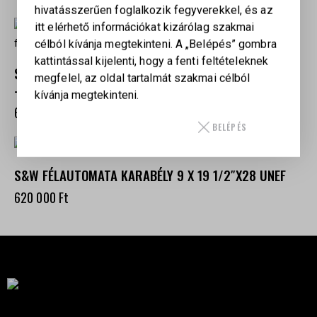
hivatásszerűen foglalkozik fegyverekkel, és az
itt elérhető információkat kizárólag szakmai
célból kívánja megtekinteni. A „Belépés” gombra
kattintással kijelenti, hogy a fenti feltételeknek
SMITH & WESSON RESPONSE FÉLAUTOMATA KARABÉLY
megfelel, az oldal tartalmát szakmai célból
– 9×19, FEKETE, FIX TUS
kívánja megtekinteni.
620 000
Ft
BELÉPÉS
S&W FÉLAUTOMATA KARABÉLY 9 X 19 1/2″X28 UNEF
620 000
Ft
Célba találunk együtt-fegyverek szenvedéllyel!