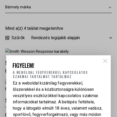
Mind a(z) 4 találat megjelenítve
Szűrők
SMITH WESSON RESPONSE KARABÉLY
FIGYELEM!
620 000
Ft
A WEBOLDAL FEGYVEREKKEL KAPCSOLATOS
SZAKMAI TARTALMAT TARTALMAZ
Ez a weboldal kizárólag fegyverekkel,
lőszerekkel és a közbiztonságra különösen
veszélyes eszközökkel kapcsolatos szakmai
SMITH & WESSON M&P FPC FÉLAUTOMATA KARABÉLY
információkat tartalmaz. A belépés feltétele,
– 9×19, FLAT DARK EARTH
hogy a látogató elmúlt 18 éves, valamint vadász,
620 000
Ft
sportlövő, fegyverforgalmazó, vagy más módon