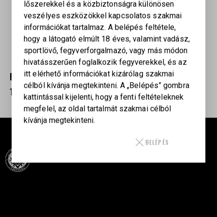
lőszerekkel és a közbiztonságra különösen
veszélyes eszközökkel kapcsolatos szakmai
információkat tartalmaz. A belépés feltétele,
hogy a látogató elmúlt 18 éves, valamint vadász,
sportlövő, fegyverforgalmazó, vagy más módon
hivatásszerűen foglalkozik fegyverekkel, és az
itt elérhető információkat kizárólag szakmai
FEDERAL PREMIUM .243 WIN 90 GR. ELD-X
célból kívánja megtekinteni. A „Belépés” gombra
1 287
Ft
kattintással kijelenti, hogy a fenti feltételeknek
megfelel, az oldal tartalmát szakmai célból
kívánja megtekinteni.
BELÉPÉS
Célba találunk együtt-fegyverek szenvedéllyel!