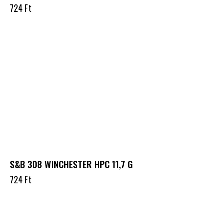
724
Ft
S&B 308 WINCHESTER HPC 11,7 G
724
Ft