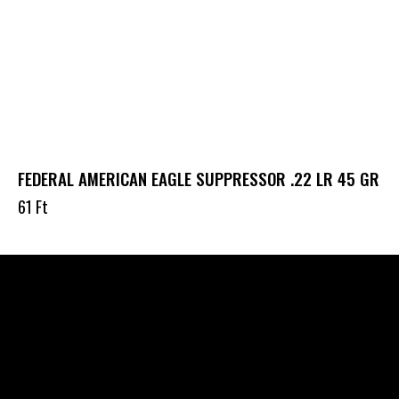
FEDERAL AMERICAN EAGLE SUPPRESSOR .22 LR 45 GR
61
Ft
Célba találunk együtt-fegyverek szenvedéllyel!