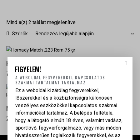
Mind a(z) 2 találat megjelenítve
Szűrők
HORNADY MATCH .223 REM 75 GR
FIGYELEM!
749
Ft
A WEBOLDAL FEGYVEREKKEL KAPCSOLATOS
SZAKMAI TARTALMAT TARTALMAZ
Ez a weboldal kizárólag fegyverekkel,
lőszerekkel és a közbiztonságra különösen
veszélyes eszközökkel kapcsolatos szakmai
MAGTECH 223 REM 55GR FMJ
információkat tartalmaz. A belépés feltétele,
273
Ft
hogy a látogató elmúlt 18 éves, valamint vadász,
sportlövő, fegyverforgalmazó, vagy más módon
hivatásszerűen foglalkozik fegyverekkel, és az