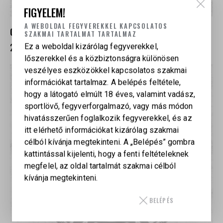
FIGYELEM!
A WEBOLDAL FEGYVEREKKEL KAPCSOLATOS
CHIAPPA 1873 22 REVOLVER
SZAKMAI TARTALMAT TARTALMAZ
24 900
Ft
Ez a weboldal kizárólag fegyverekkel,
lőszerekkel és a közbiztonságra különösen
veszélyes eszközökkel kapcsolatos szakmai
információkat tartalmaz. A belépés feltétele,
hogy a látogató elmúlt 18 éves, valamint vadász,
sportlövő, fegyverforgalmazó, vagy más módon
hivatásszerűen foglalkozik fegyverekkel, és az
itt elérhető információkat kizárólag szakmai
célból kívánja megtekinteni. A „Belépés” gombra
kattintással kijelenti, hogy a fenti feltételeknek
megfelel, az oldal tartalmát szakmai célból
kívánja megtekinteni.
BELÉPÉS