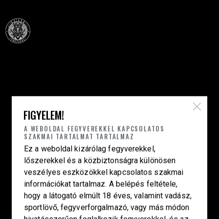
Célba találunk együtt-fegyverek szenvedéllyel!
SZAKÜZLET
FIGYELEM!
HU—9024 Győr
A WEBOLDAL FEGYVEREKKEL KAPCSOLATOS
SZAKMAI TARTALMAT TARTALMAZ
Déry Tibor u.13.
Ez a weboldal kizárólag fegyverekkel,
info@keilertactical.hu
lőszerekkel és a közbiztonságra különösen
+36 30 799 73 39
veszélyes eszközökkel kapcsolatos szakmai
információkat tartalmaz. A belépés feltétele,
Fegyverkereskedelmi engedély szám:
hogy a látogató elmúlt 18 éves, valamint vadász,
08000-821/1850-11/2025F
sportlövő, fegyverforgalmazó, vagy más módon
Haditechnikai engedély szám:
hivatásszerűen foglalkozik fegyverekkel, és az