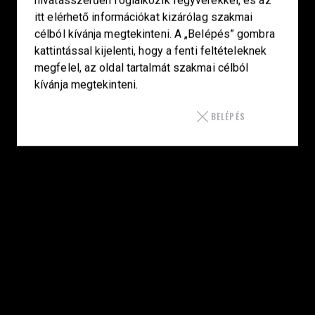
3HETE2601993
itt elérhető információkat kizárólag szakmai
célból kívánja megtekinteni. A „Belépés” gombra
LINKEK
kattintással kijelenti, hogy a fenti feltételeknek
megfelel, az oldal tartalmát szakmai célból
Kezdőlap
kívánja megtekinteni.
Smith & Wesson
BELÉPÉS
Laugo Arms
Korth
Bul Armory
Arzenál
Műhely
Rólunk
Kapcsolat
IRATKOZZ FEL