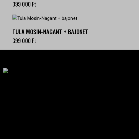
399 000
Ft
TULA MOSIN-NAGANT + BAJONET
399 000
Ft
Célba találunk együtt-fegyverek szenvedéllyel!
SZAKÜZLET
HU—9024 Győr
Déry Tibor u.13.