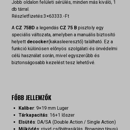
Jobb oldalon felületi sérülés, minden más kiváló, 1
db tárral.
Részletfizetés:3×63333.-Ft
A
CZ 75BD
a legendás
CZ 75 B
pisztoly egy
speciális változata, amelyben a manuális biztosító
helyett
decocker
(kakasleeresztő) található. Ez a
funkció különösen előnyös szolgálati és önvédelmi
célú használat során, mivel egyszerűbb és
biztonságosabb kezelést tesz lehetővé.
FŐBB JELLEMZŐK
Kaliber
: 9×19 mm Luger
Tárkapacitás
: 16+1 lőszer
Elsütés
: DA/SA (Double Action / Single Action)
Működés
: rövid csőhátrasiklás, Browning típusú