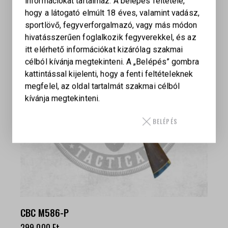
információkat tartalmaz. A belépés feltétele,
hogy a látogató elmúlt 18 éves, valamint vadász,
sportlövő, fegyverforgalmazó, vagy más módon
hivatásszerűen foglalkozik fegyverekkel, és az
itt elérhető információkat kizárólag szakmai
célból kívánja megtekinteni. A „Belépés” gombra
kattintással kijelenti, hogy a fenti feltételeknek
megfelel, az oldal tartalmát szakmai célból
kívánja megtekinteni.
BELÉPÉS
CBC M586-P
299 000
Ft