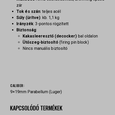
zár
Tok és szán
: teljes acél
Súly (ürítve)
: kb. 1,1 kg
Irányzék
: 3-pontos rögzített
Biztonság
:
Kakasleeresztő (decocker)
bal oldalon
Ütőszeg-biztosító
(firing pin block)
Nincs manuális biztosító
СALIBER
9×19mm Parabellum (Luger)
KAPCSOLÓDÓ TERMÉKEK