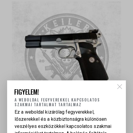
FIGYELEM!
A WEBOLDAL FEGYVEREKKEL KAPCSOLATOS
SZAKMAI TARTALMAT TARTALMAZ
Ez a weboldal kizárólag fegyverekkel,
BROWNING HIGH POWER
lőszerekkel és a közbiztonságra különösen
veszélyes eszközökkel kapcsolatos szakmai
399 000
Ft