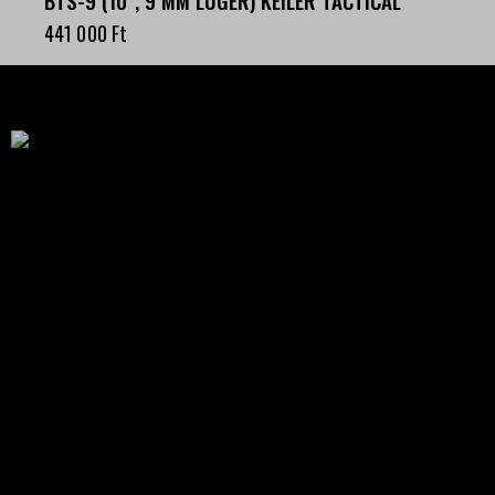
441 000
Ft
Célba találunk együtt-fegyverek szenvedéllyel!
SZAKÜZLET
HU—9024 Győr
Déry Tibor u.13.
info@keilertactical.hu
+36 30 799 73 39
Fegyverkereskedelmi engedély szám: