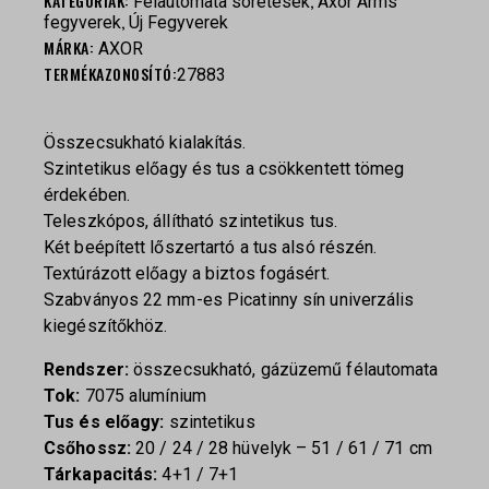
KATEGÓRIÁK:
,
Félautomata sörétesek
Axor Arms
,
fegyverek
Új Fegyverek
MÁRKA:
AXOR
TERMÉKAZONOSÍTÓ:
27883
Összecsukható kialakítás.
Szintetikus előagy és tus a csökkentett tömeg
érdekében.
Teleszkópos, állítható szintetikus tus.
Két beépített lőszertartó a tus alsó részén.
Textúrázott előagy a biztos fogásért.
Szabványos 22 mm-es Picatinny sín univerzális
kiegészítőkhöz.
Rendszer:
összecsukható, gázüzemű félautomata
Tok:
7075 alumínium
Tus és előagy:
szintetikus
Csőhossz:
20 / 24 / 28 hüvelyk – 51 / 61 / 71 cm
Tárkapacitás:
4+1 / 7+1