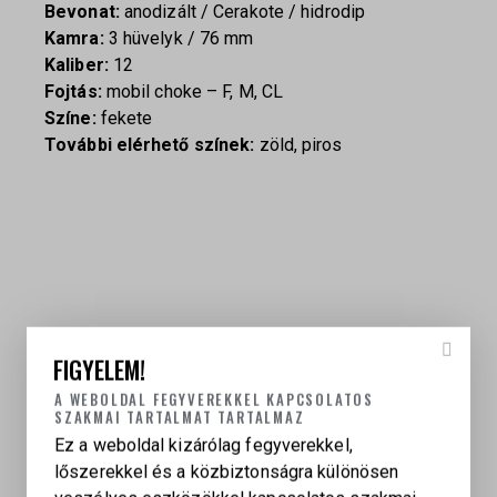
Bevonat:
anodizált / Cerakote / hidrodip
Kamra:
3 hüvelyk / 76 mm
Kaliber:
12
Fojtás:
mobil choke – F, M, CL
Színe:
fekete
További elérhető színek:
zöld, piros
KAPCSOLÓDÓ TERMÉKEK
FIGYELEM!
A WEBOLDAL FEGYVEREKKEL KAPCSOLATOS
SZAKMAI TARTALMAT TARTALMAZ
Ez a weboldal kizárólag fegyverekkel,
LAUGO ARMS ALIEN FULL KIT 9 X 19 – LIMITED
lőszerekkel és a közbiztonságra különösen
EDITION BLACK GOLD