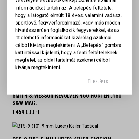
veszélyes eszközökkel kapcsolatos szakmai
2 874 608
Ft
információkat tartalmaz. A belépés feltétele,
hogy a látogató elmúlt 18 éves, valamint vadász,
sportlövő, fegyverforgalmazó, vagy más módon
hivatásszerűen foglalkozik fegyverekkel, és az
itt elérhető információkat kizárólag szakmai
SMITH & WESSON SW22 VICTORY KRYPTEK
célból kívánja megtekinteni. A „Belépés” gombra
PISZTOLY, .22 LR, KRYPTEK BEVONATTAL
kattintással kijelenti, hogy a fenti feltételeknek
410 000
Ft
megfelel, az oldal tartalmát szakmai célból
kívánja megtekinteni.
BELÉPÉS
SMITH & WESSON REVOLVER 460 HUNTER .460
S&W MAG.
1 454 000
Ft
BTS-9 (10″, 9 MM LUGER) KEILER TACTICAL