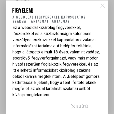
Jó alkatrész-ellátottság és széleskörű
FIGYELEM!
kiegészítő-választék
A WEBOLDAL FEGYVEREKKEL KAPCSOLATOS
SZAKMAI TARTALMAT TARTALMAZ
Ez a weboldal kizárólag fegyverekkel,
lőszerekkel és a közbiztonságra különösen
veszélyes eszközökkel kapcsolatos szakmai
információkat tartalmaz. A belépés feltétele,
СALIBER
hogy a látogató elmúlt 18 éves, valamint vadász,
22 LR
sportlövő, fegyverforgalmazó, vagy más módon
hivatásszerűen foglalkozik fegyverekkel, és az
KAPCSOLÓDÓ TERMÉKEK
itt elérhető információkat kizárólag szakmai
célból kívánja megtekinteni. A „Belépés” gombra
kattintással kijelenti, hogy a fenti feltételeknek
megfelel, az oldal tartalmát szakmai célból
kívánja megtekinteni.
BELÉPÉS