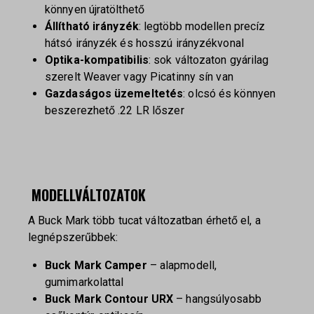
könnyen újratölthető
Állítható irányzék
: legtöbb modellen precíz
hátsó irányzék és hosszú irányzékvonal
Optika-kompatibilis
: sok változaton gyárilag
szerelt Weaver vagy Picatinny sín van
Gazdaságos üzemeltetés
: olcsó és könnyen
beszerezhető .22 LR lőszer
️
MODELLVÁLTOZATOK
A Buck Mark több tucat változatban érhető el, a
legnépszerűbbek:
Buck Mark Camper
– alapmodell,
gumimarkolattal
Buck Mark Contour URX
– hangsúlyosabb