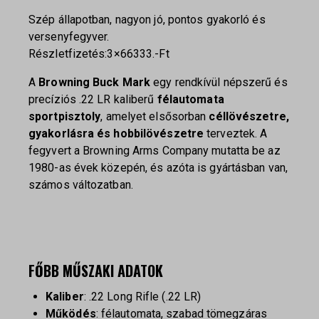
Szép állapotban, nagyon jó, pontos gyakorló és
versenyfegyver.
Részletfizetés:3×66333.-Ft
A
Browning Buck Mark
egy rendkívül népszerű és
precíziós .22 LR kaliberű
félautomata
sportpisztoly
, amelyet elsősorban
céllövészetre,
gyakorlásra és hobbilövészetre
terveztek. A
fegyvert a Browning Arms Company mutatta be az
1980-as évek közepén, és azóta is gyártásban van,
számos változatban.
FŐBB MŰSZAKI ADATOK
Kaliber
: .22 Long Rifle (.22 LR)
Működés
: félautomata, szabad tömegzáras