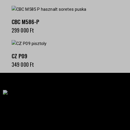
CBC M586-P
299 000
Ft
CZ P09
349 000
Ft
Célba találunk együtt-fegyverek szenvedéllyel!