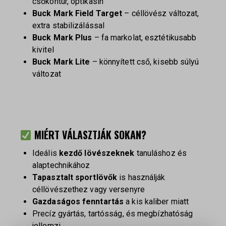
csőkontúr, optikasín
Buck Mark Field Target
– céllövész változat,
extra stabilizálással
Buck Mark Plus
– fa markolat, esztétikusabb
kivitel
Buck Mark Lite
– könnyített cső, kisebb súlyú
változat
MIÉRT VÁLASZTJÁK SOKAN?
Ideális
kezdő lövészeknek
tanuláshoz és
alaptechnikához
Tapasztalt sportlövők
is használják
céllövészethez vagy versenyre
Gazdaságos fenntartás
a kis kaliber miatt
Precíz gyártás, tartósság, és megbízhatóság
jellemzi