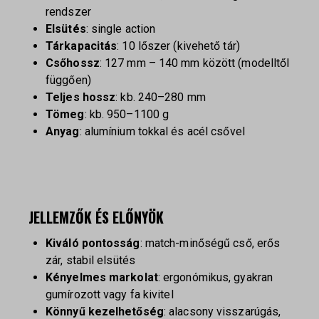
rendszer
Elsütés
: single action
Tárkapacitás
: 10 lőszer (kivehető tár)
Csőhossz
: 127 mm – 140 mm között (modelltől
függően)
Teljes hossz
: kb. 240–280 mm
Tömeg
: kb. 950–1100 g
Anyag
: alumínium tokkal és acél csővel
JELLEMZŐK ÉS ELŐNYÖK
Kiváló pontosság
: match-minőségű cső, erős
zár, stabil elsütés
Kényelmes markolat
: ergonómikus, gyakran
gumírozott vagy fa kivitel
Könnyű kezelhetőség
: alacsony visszarúgás,