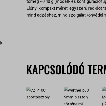
tömeg ~740 g (modell- és konfigurációfüg
Előny: kompakt méret, egyszerű red-dot 
mind edzéshez, mind szolgálati/önvédelm
ok
KAPCSOLÓDÓ TER
s