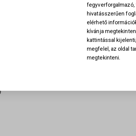
fegyverforgalmazó
hivatásszerűen fogla
k
elérhető információ
kívánja megtekinten
kattintással kijelent
megfelel, az oldal t
28
megtekinteni.