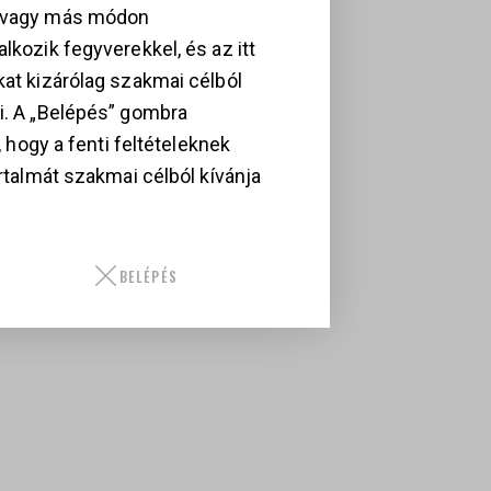
, vagy más módon
lkozik fegyverekkel, és az itt
kat kizárólag szakmai célból
i. A „Belépés” gombra
i, hogy a fenti feltételeknek
artalmát szakmai célból kívánja
BELÉPÉS