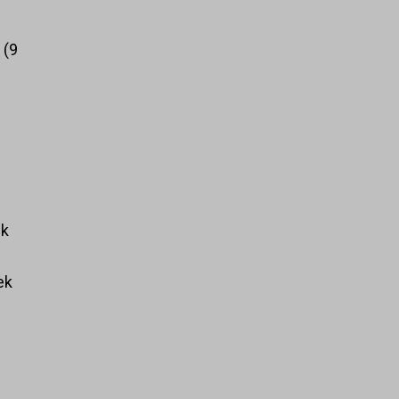
k
9
ek
ek