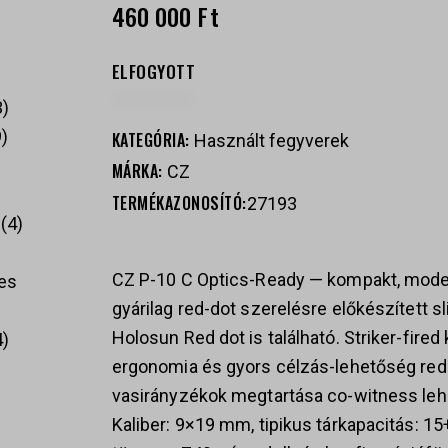
460 000
Ft
ELFOGYOTT
3
9
KATEGÓRIA:
Használt fegyverek
MÁRKA:
CZ
TERMÉKAZONOSÍTÓ:
27193
4
CZ P-10 C Optics-Ready — kompakt, modern
es
gyárilag red-dot szerelésre előkészített s
Holosun Red dot is található. Striker-fire
4
ergonomia és gyors célzás-lehetőség red-
vasirányzékok megtartása co-witness leh
Kaliber: 9×19 mm, tipikus tárkapacitás: 