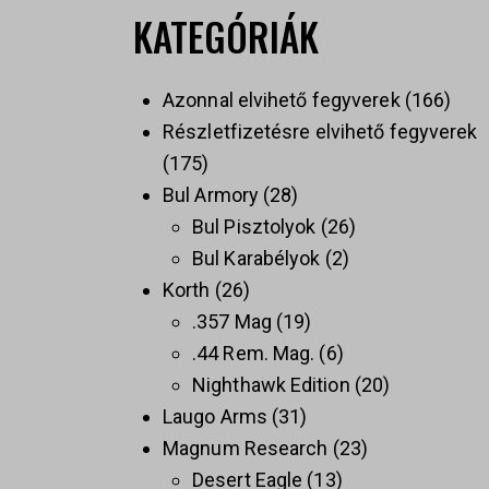
KATEGÓRIÁK
Azonnal elvihető fegyverek
166
Részletfizetésre elvihető fegyverek
175
Bul Armory
28
Bul Pisztolyok
26
Bul Karabélyok
2
Korth
26
.357 Mag
19
.44 Rem. Mag.
6
Nighthawk Edition
20
Laugo Arms
31
Magnum Research
23
Desert Eagle
13