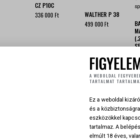
CZ P10C
WALTHER P 38
336 000
Ft
B
499 000
Ft
M
(.
S
3
FIGYELEM
A WEBOLDAL FEGYVERE
TARTALMAT TARTALMA
Ez a weboldal kizáró
és a közbiztonságr
eszközökkel kapcso
tartalmaz. A belépés
elmúlt 18 éves, vala