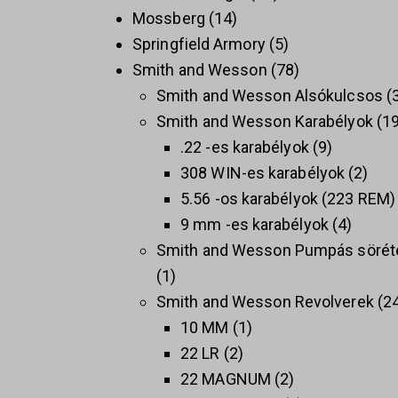
Mossberg
14
Springfield Armory
5
Smith and Wesson
78
Smith and Wesson Alsókulcsos
Smith and Wesson Karabélyok
1
.22 -es karabélyok
9
308 WIN-es karabélyok
2
5.56 -os karabélyok (223 REM)
9 mm -es karabélyok
4
Smith and Wesson Pumpás sörét
1
Smith and Wesson Revolverek
2
10 MM
1
22 LR
2
22 MAGNUM
2