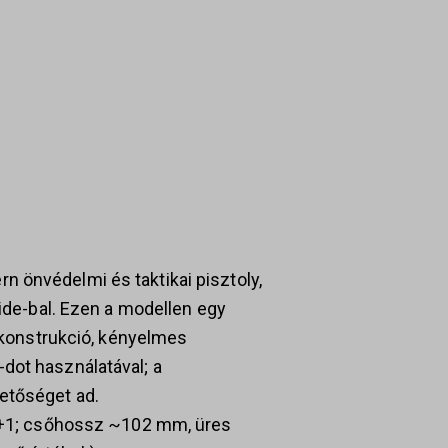
 önvédelmi és taktikai pisztoly,
lide-bal. Ezen a modellen egy
d konstrukció, kényelmes
dot használatával; a
etőséget ad.
15+1; csőhossz ~102 mm, üres