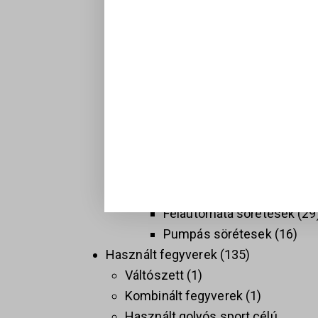
Hosszú fegyverek
137
Golyós fegyverek
74
Sport célú golyós fegyvere
37
Taktikai golyós fegyverek
(AR)
9
Vadász golyós fegyverek
PCC
9
Sörétes Fegyverek
58
Duplacsövű sörétesek
8
Félautomata sörétesek
29
Pumpás sörétesek
16
Használt fegyverek
135
Váltószett
1
Kombinált fegyverek
1
Használt golyós sport célú