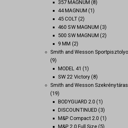
357 MAGNUM
8
44 MAGNUM
1
45 COLT
2
460 SW MAGNUM
3
500 SW MAGNUM
2
9 MM
2
Smith and Wesson Sportpisztoly
9
MODEL 41
1
SW 22 Victory
8
Smith and Wesson Szekrénytára
19
BODYGUARD 2.0
1
DISCOUNTINUED
3
M&P Compact 2.0
1
M&P 2.0 Full Size
5