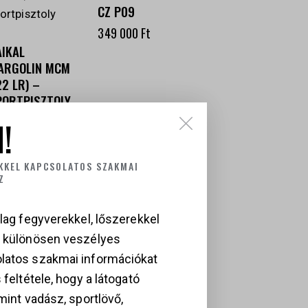
CZ P09
349 000
Ft
AIKAL
ARGOLIN MCM
22 LR) –
PORTPISZTOLY
29 000
Ft
!
KKEL KAPCSOLATOS SZAKMAI
Z
lag fegyverekkel, lőszerekkel
a különösen veszélyes
latos szakmai információkat
 feltétele, hogy a látogató
mint vadász, sportlövő,