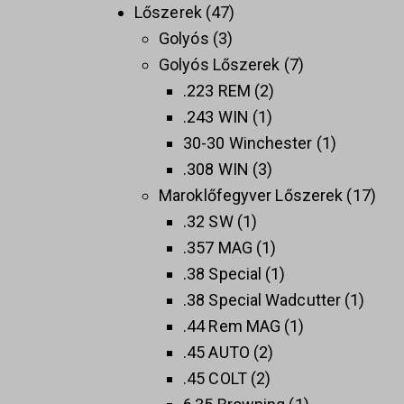
Lőszerek
47
Golyós
3
Golyós Lőszerek
7
.223 REM
2
.243 WIN
1
30-30 Winchester
1
.308 WIN
3
Maroklőfegyver Lőszerek
17
.32 SW
1
.357 MAG
1
.38 Special
1
.38 Special Wadcutter
1
.44 Rem MAG
1
.45 AUTO
2
.45 COLT
2