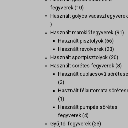
fegyverek
10
Használt golyós vadászfegyvere
Használt maroklőfegyverek
91
Használt pisztolyok
66
Használt revolverek
23
Használt sportpisztolyok
20
Használt sörétes fegyverek
8
Használt duplacsövű sörétes
3
Használt félautomata sörétes
1
Használt pumpás sörétes
fegyverek
4
Gyűjtői fegyverek
23