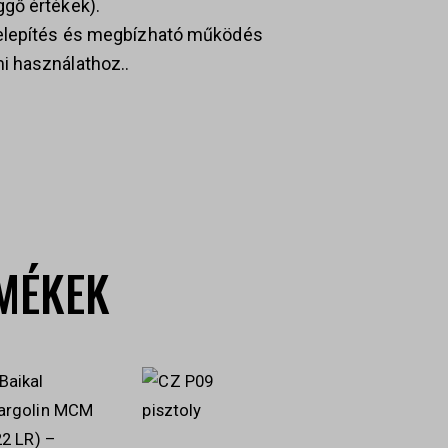
gő értékek).
telepítés és megbízható működés
i használathoz..
MÉKEK