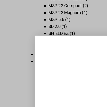
M&P 22 Compact
2
M&P 22 Magnum
1
M&P 5.6
1
SD 2.0
1
SHIELD EZ
1
SHIELD PLUS
1
SW 1911
3
Thompson
5
Új Fegyverek
409
Raktáron
32
Sportpisztolyok
1
BTS-Keiler Tactical
7
Maroklőfegyverek
203
Pisztolyok
160
Revolverek
41