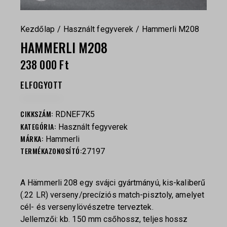
Kezdőlap
Használt fegyverek
Hammerli M208
HAMMERLI M208
238 000
Ft
ELFOGYOTT
CIKKSZÁM:
RDNEF7K5
KATEGÓRIA:
Használt fegyverek
MÁRKA:
Hammerli
TERMÉKAZONOSÍTÓ:
27197
A Hämmerli 208 egy svájci gyártmányú, kis-kaliberű
(.22 LR) verseny/precíziós match-pisztoly, amelyet
cél- és versenylövészetre terveztek.
Jellemzői: kb. 150 mm csőhossz, teljes hossz