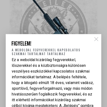
FIGYELEM!
A WEBOLDAL FEGYVEREKKEL KAPCSOLATOS
SZAKMAI TARTALMAT TARTALMAZ
Ez a weboldal kizárólag fegyverekkel,
lőszerekkel és a közbiztonságra különösen
veszélyes eszközökkel kapcsolatos szakmai
információkat tartalmaz. A belépés feltétele,
SCHMEISSER BA15-22 SD – .22 LR TAKTIKAI
hogy a látogató elmúlt 18 éves, valamint vadász,
KARABÉLY
sportlövő, fegyverforgalmazó, vagy más módon
349 000
Ft
hivatásszerűen foglalkozik fegyverekkel, és az
itt elérhető információkat kizárólag szakmai
célból kívánja megtekinteni. A „Belépés” gombra