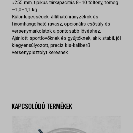
≈255 mm, tipikus tárkapacitás 8–10 töltény, tömeg
~1,0–1,1 kg.
Különlegességek: állítható irányzékok és
finomhangolható ravasz, opcionális csősúly és
versenymarkolatok a pontosabb lövéshez.
Ajánlott: sportlövőknek és gyűjtőknek, akik stabil, jól
kiegyensúlyozott, precíz kis-kaliberű
versenypisztolyt keresnek.
KAPCSOLÓDÓ TERMÉKEK