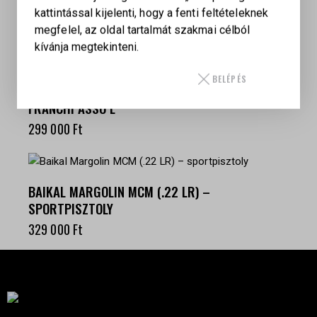
kattintással kijelenti, hogy a fenti feltételeknek
WALTHER GSP
megfelel, az oldal tartalmát szakmai célból
349 000
Ft
kívánja megtekinteni.
BELÉPÉS
FRANCHI ASSO L
299 000
Ft
BAIKAL MARGOLIN MCM (.22 LR) –
SPORTPISZTOLY
329 000
Ft