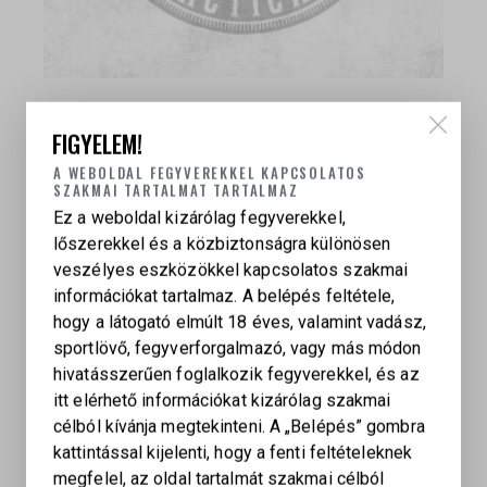
CZ 75B TWO-TONE
FIGYELEM!
299 000
Ft
A WEBOLDAL FEGYVEREKKEL KAPCSOLATOS
SZAKMAI TARTALMAT TARTALMAZ
Ez a weboldal kizárólag fegyverekkel,
lőszerekkel és a közbiztonságra különösen
veszélyes eszközökkel kapcsolatos szakmai
információkat tartalmaz. A belépés feltétele,
hogy a látogató elmúlt 18 éves, valamint vadász,
sportlövő, fegyverforgalmazó, vagy más módon
hivatásszerűen foglalkozik fegyverekkel, és az
itt elérhető információkat kizárólag szakmai
célból kívánja megtekinteni. A „Belépés” gombra
kattintással kijelenti, hogy a fenti feltételeknek
megfelel, az oldal tartalmát szakmai célból