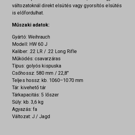
változatoknál direkt elsütés vagy gyorsítós elsütés
is előfordulhat.
Műszaki adatok:
Gyártó: Weihrauch
Modell: HW 60 J
Kaliber: .22 LR / .22 Long Rifle
Működés: csavarzáras
Típus: golyós kispuska
Csőhossz: 580 mm / 22,8″
Teljes hossz: kb. 1060–1070 mm
Tár: kivehető tár
Tárkapacitás: 5 lőszer
Súly: kb. 3,6 kg
Agyazás: fa
Változat: J / Jagd