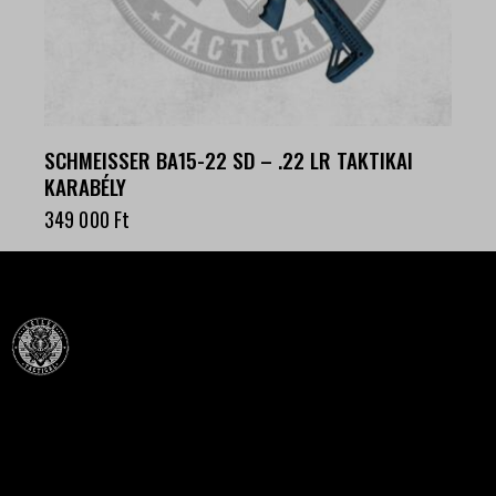
SCHMEISSER BA15-22 SD – .22 LR TAKTIKAI
KARABÉLY
349 000
Ft
Célba találunk együtt-fegyverek szenvedéllyel!