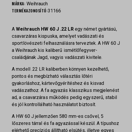
MÁRKA:
Weihrauch
TERMÉKAZONOSÍTÓ:
31166
A
Weihrauch HW 60 J .22 LR
egy német gyártású,
csavarzáras kispuska, amelyet vadászati és
sportlövészeti felhasználásra terveztek. A HW 60 J
a Weihrauch kis kaliberű ismétlőfegyver-
családjának Jagd, vagyis vadászati kivitele.
A modell .22 LR kaliberben könnyen kezelhető,
pontos és megbízható választás lőtéri
gyakorláshoz, kártevőgyérítéshez és kisvad
vadászathoz. A fa agyazás klasszikus megjelenést
ad, a csavarzáras működés pedig egyszerű, stabil
és jól kontrollálható használatot biztosít.
A HW 60 J jellemzően 580 mm-es csővel, 5
lőszeres tárral és fa agyazással készül. A típushoz
elérhető precíziós állítható elsütés, illetve egyes