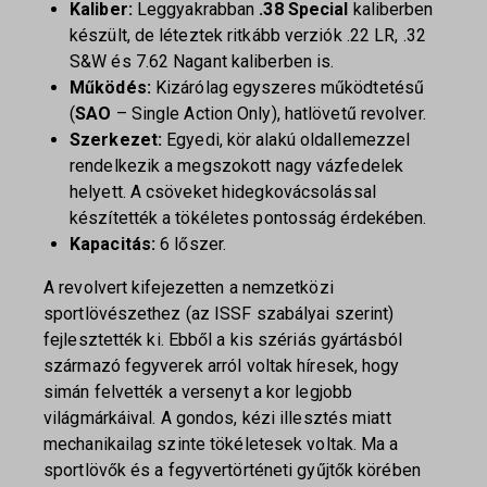
Kaliber:
Leggyakrabban
.38 Special
kaliberben
készült, de léteztek ritkább verziók .22 LR, .32
S&W és 7.62 Nagant kaliberben is.
Működés:
Kizárólag egyszeres működtetésű
(
SAO
– Single Action Only), hatlövetű revolver.
Szerkezet:
Egyedi, kör alakú oldallemezzel
rendelkezik a megszokott nagy vázfedelek
helyett. A csöveket hidegkovácsolással
készítették a tökéletes pontosság érdekében.
Kapacitás:
6 lőszer.
A revolvert kifejezetten a nemzetközi
sportlövészethez (az ISSF szabályai szerint)
fejlesztették ki. Ebből a kis szériás gyártásból
származó fegyverek arról voltak híresek, hogy
simán felvették a versenyt a kor legjobb
világmárkáival. A gondos, kézi illesztés miatt
mechanikailag szinte tökéletesek voltak. Ma a
sportlövők és a fegyvertörténeti gyűjtők körében