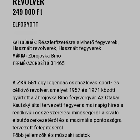
REVOLVER
249 000
Ft
ELFOGYOTT
KATEGÓRIÁK:
,
Részletfizetésre elvihető fegyverek
,
Használt revolverek
Használt fegyverek
MÁRKA:
Zbrojovka Brno
TERMÉKAZONOSÍTÓ:
31465
A
ZKR 551
egy legendás csehszlovák sport- és
céllövő revolver, amelyet 1957 és 1971 között
gyártott a Zbrojovka Brno fegyvergyár. Az Otakar
Kautský által tervezett fegyver a mai napig híres a
rendkívüli összeszerelési minőségéről, a kiváló
elsütőszerkezetéről és a maximális pontosságra
tervezett felépítéséről.
Főbb jellemzők és műszaki adatok