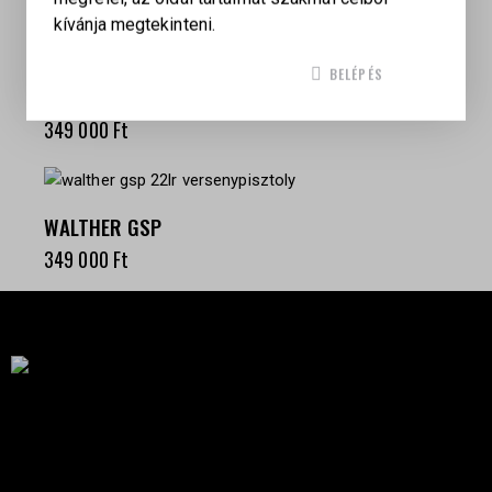
kívánja megtekinteni.
BELÉPÉS
WALTHER PDP
349 000
Ft
WALTHER GSP
349 000
Ft
Célba találunk együtt-fegyverek szenvedéllyel!