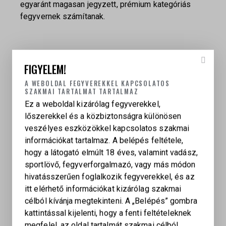
egyaránt magasan jegyzett, prémium kategóriás
fegyvernek számítanak.
FIGYELEM!
A WEBOLDAL FEGYVEREKKEL KAPCSOLATOS
SZAKMAI TARTALMAT TARTALMAZ
Ez a weboldal kizárólag fegyverekkel,
KAPCSOLÓDÓ TERMÉKEK
lőszerekkel és a közbiztonságra különösen
veszélyes eszközökkel kapcsolatos szakmai
információkat tartalmaz. A belépés feltétele,
FRANCHI ASSO L
hogy a látogató elmúlt 18 éves, valamint vadász,
sportlövő, fegyverforgalmazó, vagy más módon
299 000
Ft
hivatásszerűen foglalkozik fegyverekkel, és az
itt elérhető információkat kizárólag szakmai
célból kívánja megtekinteni. A „Belépés” gombra
CZ 75B TWO-TONE
kattintással kijelenti, hogy a fenti feltételeknek
299 000
Ft
megfelel, az oldal tartalmát szakmai célból