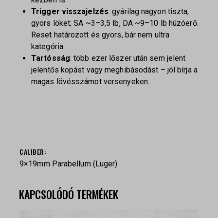
Trigger visszajelzés
: gyárilag nagyon tiszta,
gyors löket; SA ~3–3,5 lb, DA ~9–10 lb húzóerő.
Reset határozott és gyors, bár nem ultra
kategória.
Tartósság
: több ezer lőszer után sem jelent
jelentős kopást vagy meghibásodást – jól bírja a
magas lövésszámot versenyeken.
СALIBER
9×19mm Parabellum (Luger)
KAPCSOLÓDÓ TERMÉKEK