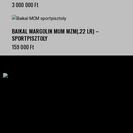
3 000 000
Ft
BAIKAL MARGOLIN MUM MZM(.22 LR) –
SPORTPISZTOLY
159 000
Ft
Célba találunk együtt-fegyverek szenvedéllyel!
SZAKÜZLET
HU—9024 Győr