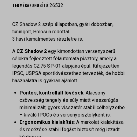
TERMÉKAZONOSÍTÓ:
26532
CZ Shadow 2 szép állapotban, gyári dobozban,
tuningolt, Holosun redottal.
3 havi kamatmentes részletre is.
A
CZ Shadow 2
egy kimondottan versenyszerű
célokra fejlesztett félautomata pisztoly, amely a
legendás CZ 75 SP‑01 alapjaira épül. Kifejezetten
IPSC, USPSA sportlövészethez tervezték, de hobbi
használatra is gyakran ajánlott.
Pontos, kontrollált lövések
: Alacsony
csövesség tengely és súly miatt visszarúgás
minimalizált, gyors visszatér stabil célhelyzetbe
– kiváló IPOCs és versenypisztolyként is.
Ergonomikus kialakítás
: A markolat kialakítása
és recézése stabil fogást biztosít még izzadt
kézben is.