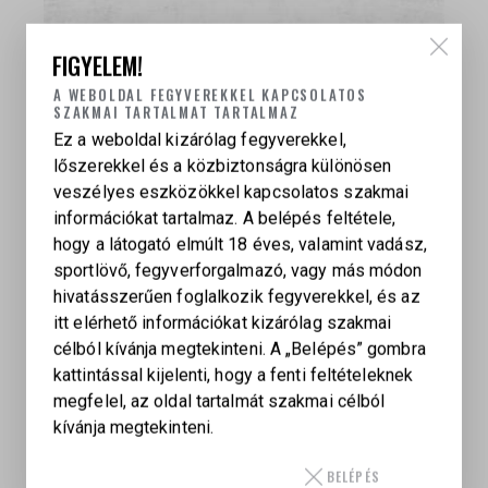
FIGYELEM!
A WEBOLDAL FEGYVEREKKEL KAPCSOLATOS
SZAKMAI TARTALMAT TARTALMAZ
Ez a weboldal kizárólag fegyverekkel,
lőszerekkel és a közbiztonságra különösen
veszélyes eszközökkel kapcsolatos szakmai
információkat tartalmaz. A belépés feltétele,
hogy a látogató elmúlt 18 éves, valamint vadász,
sportlövő, fegyverforgalmazó, vagy más módon
hivatásszerűen foglalkozik fegyverekkel, és az
itt elérhető információkat kizárólag szakmai
célból kívánja megtekinteni. A „Belépés” gombra
kattintással kijelenti, hogy a fenti feltételeknek
megfelel, az oldal tartalmát szakmai célból
MAUSER M90
kívánja megtekinteni.
199 000
Ft
BELÉPÉS