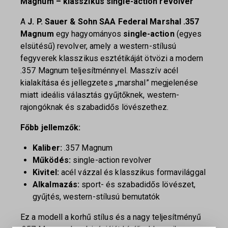
Magnum – klasszikus single-action revolver
A
J. P. Sauer & Sohn
SAA Federal Marshal .357
Magnum
egy hagyományos
single-action
(egyes
elsütésű) revolver, amely a western-stílusú
fegyverek klasszikus esztétikáját ötvözi a modern
.357 Magnum teljesítménnyel. Masszív acél
kialakítása és jellegzetes „marshal” megjelenése
miatt ideális választás gyűjtőknek, western-
rajongóknak és szabadidős lövészethez.
Főbb jellemzők:
Kaliber:
.357 Magnum
Működés:
single-action revolver
Kivitel:
acél vázzal és klasszikus formavilággal
Alkalmazás:
sport- és szabadidős lövészet,
gyűjtés, western-stílusú bemutatók
Ez a modell a korhű stílus és a nagy teljesítményű