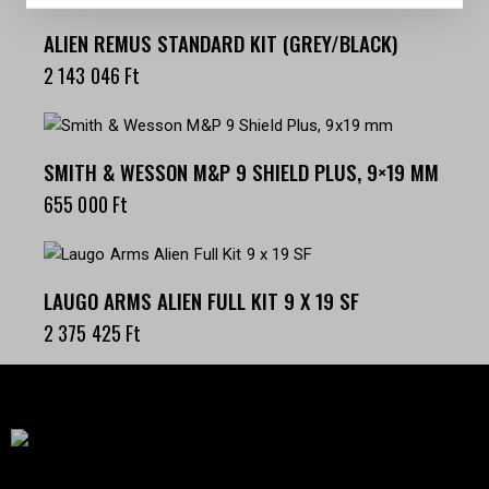
ALIEN REMUS STANDARD KIT (GREY/BLACK)
2 143 046
Ft
SMITH & WESSON M&P 9 SHIELD PLUS, 9×19 MM
655 000
Ft
LAUGO ARMS ALIEN FULL KIT 9 X 19 SF
2 375 425
Ft
Célba találunk együtt-fegyverek szenvedéllyel!