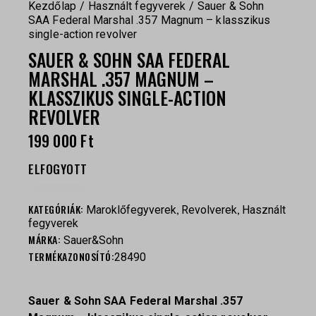
Kezdőlap
Használt fegyverek
Sauer & Sohn
SAA Federal Marshal .357 Magnum – klasszikus
single-action revolver
SAUER & SOHN SAA FEDERAL
MARSHAL .357 MAGNUM –
KLASSZIKUS SINGLE-ACTION
REVOLVER
199 000
Ft
ELFOGYOTT
KATEGÓRIÁK:
,
,
Maroklőfegyverek
Revolverek
Használt
fegyverek
MÁRKA:
Sauer&Sohn
TERMÉKAZONOSÍTÓ:
28490
Sauer & Sohn SAA Federal Marshal .357