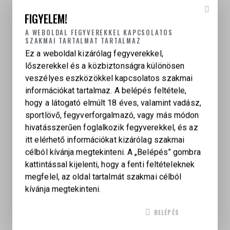
.357 Magnum kombinációját kínálja, klasszikus
revolverélményt nyújtva.
FIGYELEM!
A WEBOLDAL FEGYVEREKKEL KAPCSOLATOS
SZAKMAI TARTALMAT TARTALMAZ
Ez a weboldal kizárólag fegyverekkel,
lőszerekkel és a közbiztonságra különösen
veszélyes eszközökkel kapcsolatos szakmai
СALIBER
információkat tartalmaz. A belépés feltétele,
357 Magnum
hogy a látogató elmúlt 18 éves, valamint vadász,
sportlövő, fegyverforgalmazó, vagy más módon
hivatásszerűen foglalkozik fegyverekkel, és az
KAPCSOLÓDÓ TERMÉKEK
itt elérhető információkat kizárólag szakmai
célból kívánja megtekinteni. A „Belépés” gombra
kattintással kijelenti, hogy a fenti feltételeknek
SMITH & WESSON REVOLVER 460 V .460 S&W
megfelel, az oldal tartalmát szakmai célból
MAG.
kívánja megtekinteni.
1 267 000
Ft
BELÉPÉS